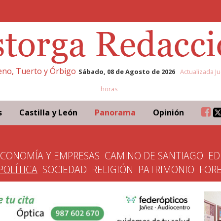
leno, Tuerto y Órbigo
Sábado, 08 de Agosto de 2026
Actualizada Ju
horas
s
Castilla y León
Panorama
Opinión
ECONOMÍA Y EMPRESAS
CAMINO DE SANTIAGO
ED
POLÍTICA
SOCIEDAD
RELIGIÓN
PATRIMONIO
FOR