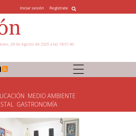
Iniciar sesión
Regístrate
eves, 28 de Agosto de 2025 a las 18:01:40
UCACIÓN
MEDIO AMBIENTE
ESTAL
GASTRONOMÍA