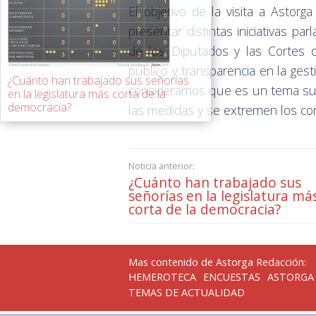
El objetivo de la visita a Astorga
presentar distintas iniciativas p
de los Diputados y las Cortes d
público y transparencia en la gest
¿Cuánto han trabajado sus señorías
consideramos que es un tema su
en la legislatura más corta de la
democracia?
las medidas y se extremen los co
Noticia anterior:
¿Cuánto han trabajado sus
señorías en la legislatura má
corta de la democracia?
Mas contenido de Astorga Redacción:
HEMEROTECA
ENCUESTAS
ASTORGA
TEMAS DE ACTUALIDAD