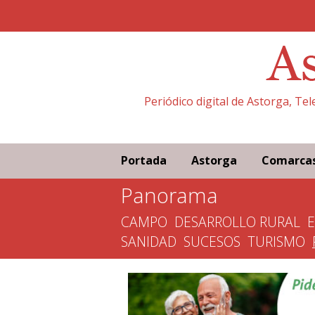
Periódico digital de Astorga, Te
Portada
Astorga
Comarca
Panorama
CAMPO
DESARROLLO RURAL
SANIDAD
SUCESOS
TURISMO