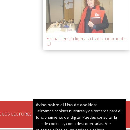
Eloína Terrón liderará transitoriamente
IU
Aviso sobre el Uso de cookies:
Utilizamos cookies nuestras y de terceros para el
 LOS LECTORES
funcionamiento del digital. Puedes consultar la
lista de cookies y como desconectarlas.
Ver