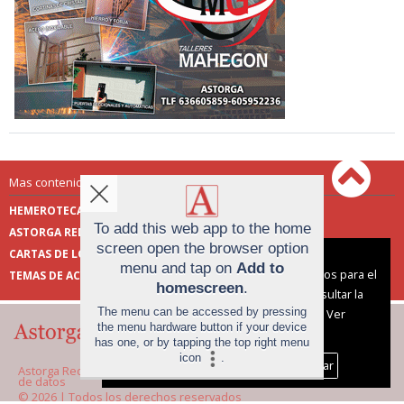
Mas contenido de Astorga Redacción:
HEMEROTECA
ENCUESTAS
To add this web app to the home
ASTORGA REDACCIÓN
PUBLICIDAD
screen open the browser option
CARTAS DE LOS LECTORES
FOTOS DE LOS LECTORES
Aviso sobre el Uso de cookies:
menu and tap on
Add to
Utilizamos cookies nuestras y de terceros para el
TEMAS DE ACTUALIDAD
homescreen
.
funcionamiento del digital. Puedes consultar la
The menu can be accessed by pressing
lista de cookies y como desconectarlas.
Ver
the menu hardware button if your device
nuestra Política de Privacidad y Cookies
has one, or by tapping the top right menu
icon
.
Aceptar Cookies
Personalizar
Astorga Redacción |
Términos de uso
|
Protección
de datos
© 2026 | Todos los derechos reservados