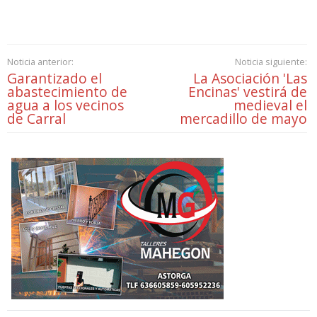
Noticia anterior:
Noticia siguiente:
Garantizado el
La Asociación 'Las
abastecimiento de
Encinas' vestirá de
agua a los vecinos
medieval el
de Carral
mercadillo de mayo