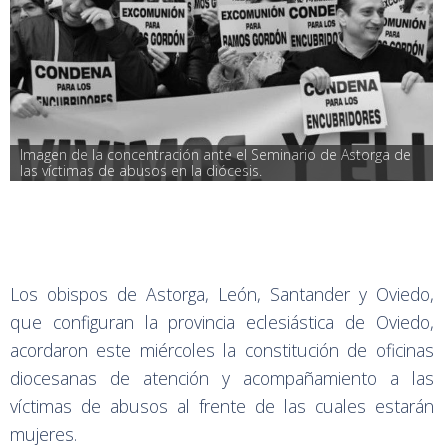
Imagen de la concentración ante el Seminario de Astorga de 
las víctimas de abusos en la diócesis.
Los obispos de Astorga, León, Santander y Oviedo,
que configuran la provincia eclesiástica de Oviedo,
acordaron este miércoles la constitución de oficinas
diocesanas de atención y acompañamiento a las
víctimas de abusos al frente de las cuales estarán
mujeres.