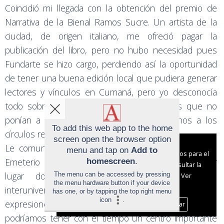
Coincidió mi llegada con la obtención del premio de
Narrativa de la Bienal Ramos Sucre. Un artista de la
ciudad, de origen italiano, me ofreció pagar la
publicación del libro, pero no hubo necesidad pues
Fundarte se hizo cargo, perdiendo así la oportunidad
de tener una buena edición local que pudiera generar
lectores y vínculos en Cumaná, pero yo desconocía
todo sobre las políticas editoriales del país que no
ponían a circular los libros de autores ajenos a los
To add this web app to the home
círculos reconocidos.
screen open the browser option
Aviso sobre el Uso de cookies:
Le comuniqué una corazonada a la profesora Pura
menu and tap on
Add to
Utilizamos cookies nuestras y de terceros para el
Emeterio Rondón, de que estábamos en el mejor
homescreen
.
funcionamiento del digital. Puedes consultar la
lugar donde implementar estudios regionales
The menu can be accessed by pressing
lista de cookies y como desconectarlas.
Ver
the menu hardware button if your device
nuestra Política de Privacidad y Cookies
interuniversitarios e interinstitucionales, sobre las
has one, or by tapping the top right menu
icon
.
expresiones locales artísticas y científicas. Por qué no
Aceptar Cookies
Personalizar
podríamos tener con el tiempo un centro importante