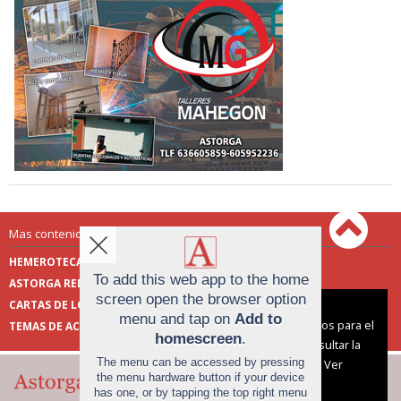
Mas contenido de Astorga Redacción:
HEMEROTECA
ENCUESTAS
To add this web app to the home
ASTORGA REDACCIÓN
PUBLICIDAD
screen open the browser option
CARTAS DE LOS LECTORES
FOTOS DE LOS LECTORES
Aviso sobre el Uso de cookies:
menu and tap on
Add to
Utilizamos cookies nuestras y de terceros para el
TEMAS DE ACTUALIDAD
homescreen
.
funcionamiento del digital. Puedes consultar la
The menu can be accessed by pressing
lista de cookies y como desconectarlas.
Ver
the menu hardware button if your device
nuestra Política de Privacidad y Cookies
has one, or by tapping the top right menu