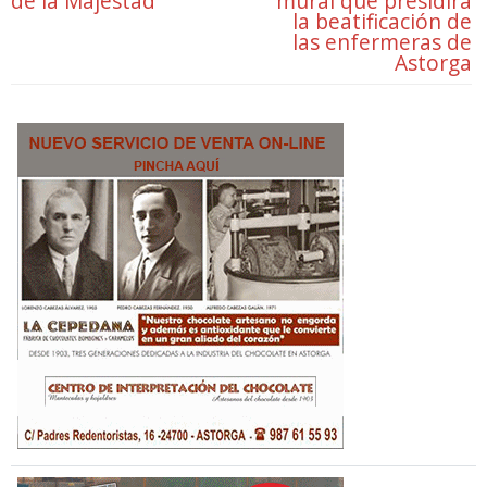
de la Majestad
mural que presidirá
la beatificación de
las enfermeras de
Astorga