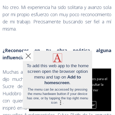
No creo. Mi experiencia ha sido solitaria y avanzo sola
por mi propio esfuerzo con muy poco reconocimiento
de mi trabajo. Precisamente buscando ser fiel a mí
misma.
¿Reconoces en tu obra poética alguna
influencia importante?
To add this web app to the home
Muchas a lo largo de mi trabajo poético. Pessoa me
screen open the browser option
Aviso sobre el Uso de cookies:
menu and tap on
Add to
dijo mucho de la profundidad del poema; Ramos
Utilizamos cookies nuestras y de terceros para el
homescreen
.
funcionamiento del digital. Puedes consultar la
Sucre de la forma y la libertad poética; Vicente
The menu can be accessed by pressing
lista de cookies y como desconectarlas.
Ver
Huidobro de su vuelo poético; Ana Enriqueta Terán,
the menu hardware button if your device
nuestra Política de Privacidad y Cookies
has one, or by tapping the top right menu
con quien pude tener comunicación personal, me
icon
.
Aceptar Cookies
Personalizar
inspiró en la sacralidad del poema. Olga Orozco de los