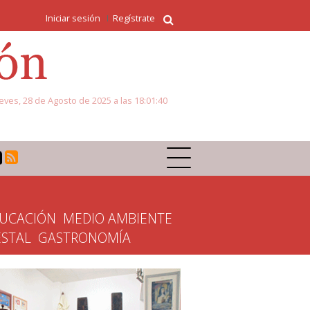
Iniciar sesión
Regístrate
eves, 28 de Agosto de 2025 a las 18:01:40
UCACIÓN
MEDIO AMBIENTE
ESTAL
GASTRONOMÍA