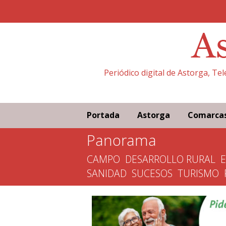
Periódico digital de Astorga, Te
Portada
Astorga
Comarca
Panorama
CAMPO
DESARROLLO RURAL
SANIDAD
SUCESOS
TURISMO