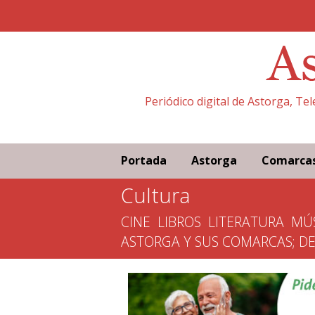
Periódico digital de Astorga, Te
Portada
Astorga
Comarca
Cultura
CINE
LIBROS
LITERATURA
MÚ
ASTORGA Y SUS COMARCAS; D