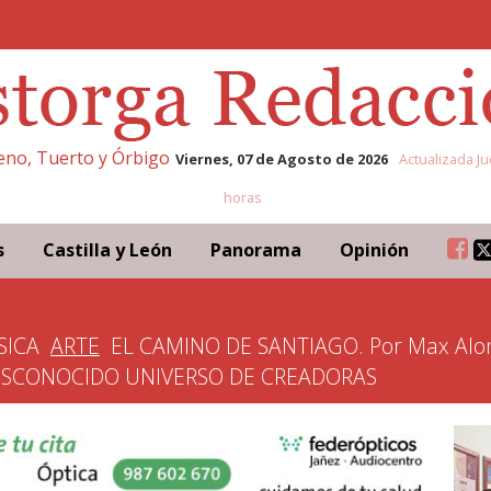
leno, Tuerto y Órbigo
Viernes, 07 de Agosto de 2026
Actualizada Ju
horas
s
Castilla y León
Panorama
Opinión
SICA
ARTE
EL CAMINO DE SANTIAGO. Por Max Alo
ESCONOCIDO UNIVERSO DE CREADORAS