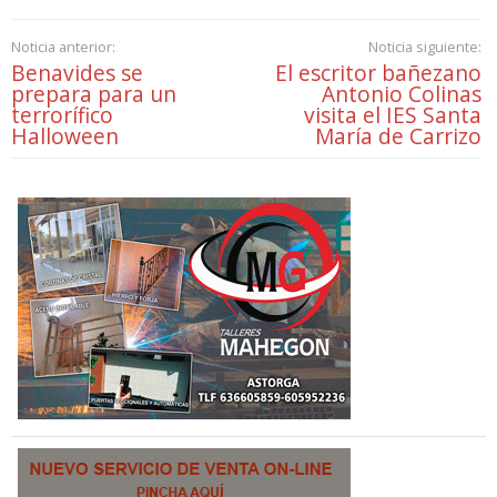
Noticia anterior:
Noticia siguiente:
Benavides se
El escritor bañezano
prepara para un
Antonio Colinas
terrorífico
visita el IES Santa
Halloween
María de Carrizo