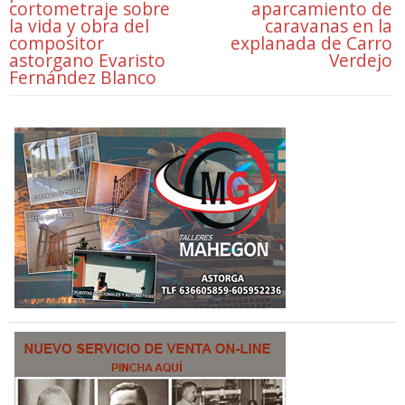
cortometraje sobre
aparcamiento de
la vida y obra del
caravanas en la
compositor
explanada de Carro
astorgano Evaristo
Verdejo
Fernández Blanco