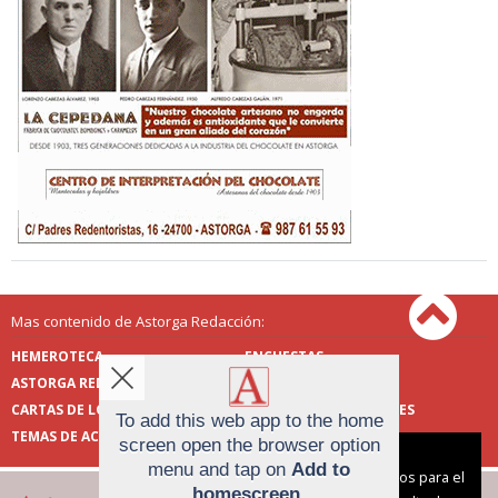
Mas contenido de Astorga Redacción:
HEMEROTECA
ENCUESTAS
ASTORGA REDACCIÓN
PUBLICIDAD
CARTAS DE LOS LECTORES
FOTOS DE LOS LECTORES
To add this web app to the home
TEMAS DE ACTUALIDAD
screen open the browser option
Aviso sobre el Uso de cookies:
menu and tap on
Add to
Utilizamos cookies nuestras y de terceros para el
homescreen
.