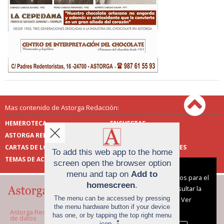
Mas contenido de Astorga Redacción:
HEMEROTECA
ENCUESTAS
ASTORGA REDACCIÓN
PUBLICIDAD
CARTAS DE LOS LECTORES
FOTOS DE LOS LECTORES
To add this web app to the home
TEMAS DE ACTUALIDAD
screen open the browser option
Aviso sobre el Uso de cookies:
menu and tap on
Add to
Utilizamos cookies nuestras y de terceros para el
homescreen
.
funcionamiento del digital. Puedes consultar la
The menu can be accessed by pressing
lista de cookies y como desconectarlas.
Ver
the menu hardware button if your device
nuestra Política de Privacidad y Cookies
Astorga Redacción |
Términos de uso
|
Protección
has one, or by tapping the top right menu
de datos
icon
.