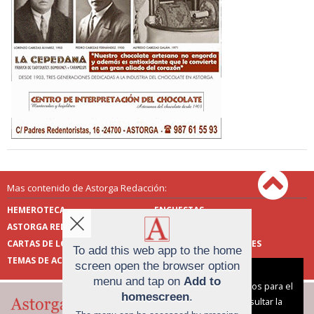
Mas contenido de Astorga Redacción:
HEMEROTECA
ENCUESTAS
ASTORGA REDACCIÓN
PUBLICIDAD
CARTAS DE LOS LECTORES
FOTOS DE LOS LECTORES
To add this web app to the home
TEMAS DE ACTUALIDAD
screen open the browser option
Aviso sobre el Uso de cookies:
menu and tap on
Add to
Utilizamos cookies nuestras y de terceros para el
homescreen
.
funcionamiento del digital. Puedes consultar la