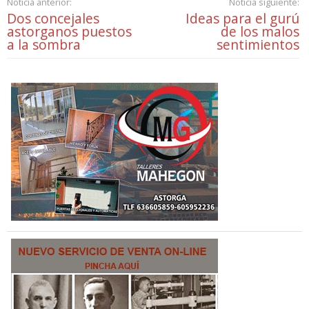
Noticia anterior:
Noticia siguiente:
Dos concejales
Ideas para el gurú
astorganos puestos
de los malos
a la sombra
sentimientos