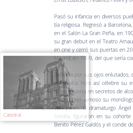
Pasó su infancia en diversos pue
tía religiosa. Regresó a Barcelo
en el Salón La Gran Peña, en 190
su gran debut en el Teatro Arnau,
en cine y cerró sus puertas en 20
Madrid, en 1909, del que sería c
Definida por sus ojos enlutados,
entornaba. Hizo así célebre su e
como experta en secretos de alco
Madrid hizo famoso su monólogo
Ven y ven. El dramaturgo Ángel 
Catedral
Sorolla, figuraron en su cohort
Benito Pérez Galdós y el conde 