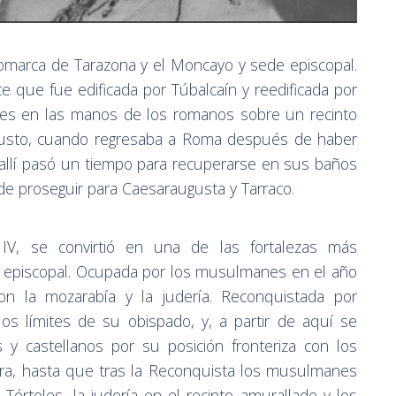
 comarca de Tarazona y el Moncayo y sede episcopal.
ce que fue edificada por Túbalcaín y reedificada por
nes en las manos de los romanos sobre un recinto
Augusto, cuando regresaba a Roma después de haber
 allí pasó un tiempo para recuperarse en sus baños
de proseguir para Caesaraugusta y Tarraco.
 IV, se convirtió en una de las fortalezas más
r y episcopal. Ocupada por los musulmanes en el año
n la mozarabía y la judería. Reconquistada por
 los límites de su obispado, y, a partir de aquí se
y castellanos por su posición fronteriza con los
arra, hasta que tras la Reconquista los musulmanes
 Tórtoles, la judería en el recinto amurallado y los