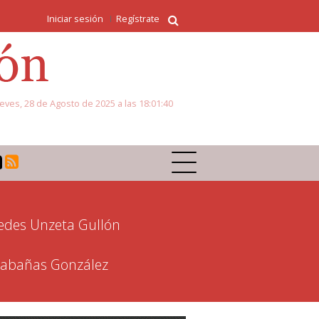
Iniciar sesión
Regístrate
eves, 28 de Agosto de 2025 a las 18:01:40
des Unzeta Gullón
 Cabañas González