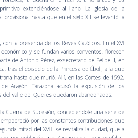
rimitivo extendiéndose al llano. La iglesia de la
 provisional hasta que en el siglo XII se levantó la
, con la presencia de los Reyes Católicos. En el XVI
 económico y se fundan varios conventos, florecen
arte de Antonio Pérez, exsecretario de Felipe II, en
, tras el episodio de la Princesa de Éboli, a la que
rana hasta que murió. Allí, en las Cortes de 1592,
 de Aragón. Tarazona acusó la expulsión de los
s del valle del Queiles quedaron abandonados.
n la Guerra de Sucesión, concediéndole una serie de
 se empobreció por las constantes contribuciones que
gunda mitad del XVIII se revitaliza la ciudad, que a
udad, por población, tras Zaragoza y su macrocefalia.