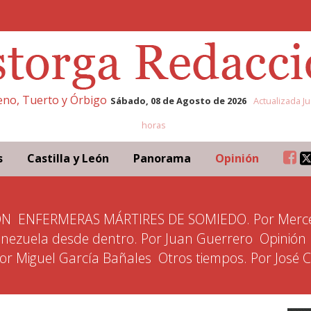
leno, Tuerto y Órbigo
Sábado, 08 de Agosto de 2026
Actualizada Ju
horas
s
Castilla y León
Panorama
Opinión
ÓN
ENFERMERAS MÁRTIRES DE SOMIEDO. Por Merce
nezuela desde dentro. Por Juan Guerrero
Opinión
Por Miguel García Bañales
Otros tiempos. Por José