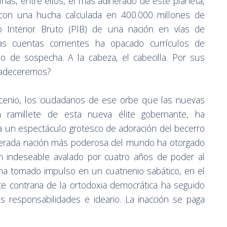
unas, entre ellos, el más adinerado de este planeta,
 con una hucha calculada en 400.000 millones de
to Interior Bruto (PIB) de una nación en vías de
tas cuentas corrientes ha opacado currículos de
o de sospecha. A la cabeza, el cabecilla. Por sus
padeceremos?
cenio, los ciudadanos de ese orbe que las nuevas
n ramillete de esta nueva élite gobernante, ha
 a un espectáculo grotesco de adoración del becerro
iderada nación más poderosa del mundo ha otorgado
n indeseable avalado por cuatro años de poder al
 ha tomado impulso en un cuatrienio sabático, en el
te contraria de la ortodoxia democrática ha seguido
responsabilidades e ideario. La inacción se paga