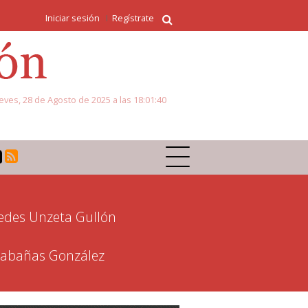
Iniciar sesión
Regístrate
eves, 28 de Agosto de 2025 a las 18:01:40
des Unzeta Gullón
 Cabañas González