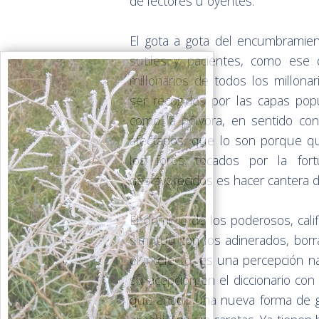
de lectores u oyentes.
El gota a gota del encumbramie
sutiles y pacientes, como ese 
millonarios de todos los millonar
ser recogidos por las capas pop
como la pólvora, en sentido con
afectados, que lo son porque q
los foros tocados por la for
desfavorecidos es hacer cantera 
El dominio de los poderosos, cali
similitud con los adinerados, bo
el intelecto, es una percepción 
su acepción en el diccionario con
que añadir una nueva forma de gob