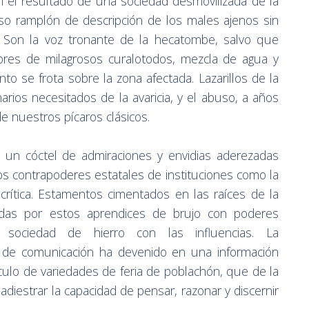
on el resultado de una sociedad desmovilizada de la
urso ramplón de descripción de los males ajenos sin
s. Son la voz tronante de la hecatombe, salvo que
ores de milagrosos curalotodos, mezcla de agua y
to se frota sobre la zona afectada. Lazarillos de la
narios necesitados de la avaricia, y el abuso, a años
de nuestros pícaros clásicos.
 un cóctel de admiraciones y envidias aderezadas
os contrapoderes estatales de instituciones como la
a crítica. Estamentos cimentados en las raíces de la
itadas por estos aprendices de brujo con poderes
ociedad de hierro con las influencias. La
s de comunicación ha devenido en una información
culo de variedades de feria de poblachón, que de la
adiestrar la capacidad de pensar, razonar y discernir