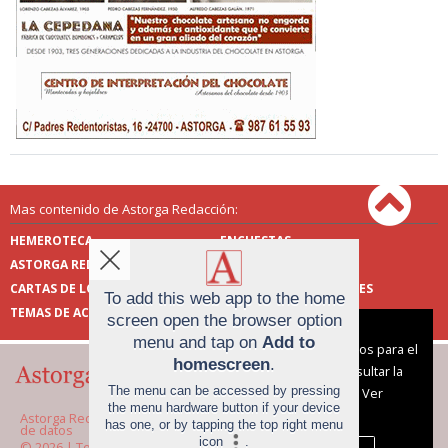
Mas contenido de Astorga Redacción:
HEMEROTECA
ENCUESTAS
ASTORGA REDACCIÓN
PUBLICIDAD
CARTAS DE LOS LECTORES
FOTOS DE LOS LECTORES
To add this web app to the home
TEMAS DE ACTUALIDAD
screen open the browser option
Aviso sobre el Uso de cookies:
menu and tap on
Add to
Utilizamos cookies nuestras y de terceros para el
homescreen
.
funcionamiento del digital. Puedes consultar la
The menu can be accessed by pressing
lista de cookies y como desconectarlas.
Ver
the menu hardware button if your device
nuestra Política de Privacidad y Cookies
Astorga Redacción |
Términos de uso
|
Protección
has one, or by tapping the top right menu
de datos
icon
.
© 2026 | Todos los derechos reservados