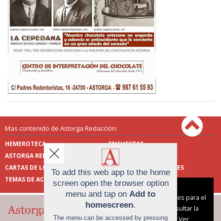
Mas contenido de Astorga Redacción:
HEMEROTECA
ENCUESTAS
ASTORGA REDACCIÓN
PUBLICIDAD
CARTAS DE LOS LECTORES
FOTOS DE LOS LECTORES
To add this web app to the home
TEMAS DE ACTUALIDAD
screen open the browser option
Aviso sobre el Uso de cookies:
menu and tap on
Add to
Utilizamos cookies nuestras y de terceros para el
homescreen
.
funcionamiento del digital. Puedes consultar la
The menu can be accessed by pressing
lista de cookies y como desconectarlas.
Ver