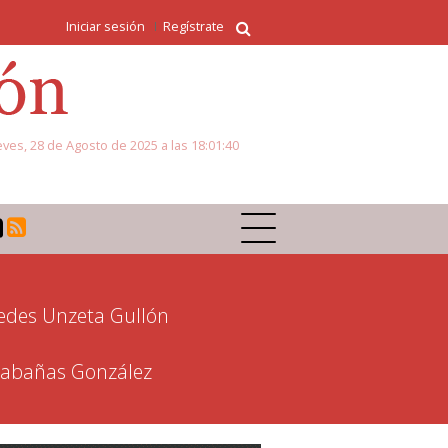
Iniciar sesión
Regístrate
eves, 28 de Agosto de 2025 a las 18:01:40
des Unzeta Gullón
 Cabañas González