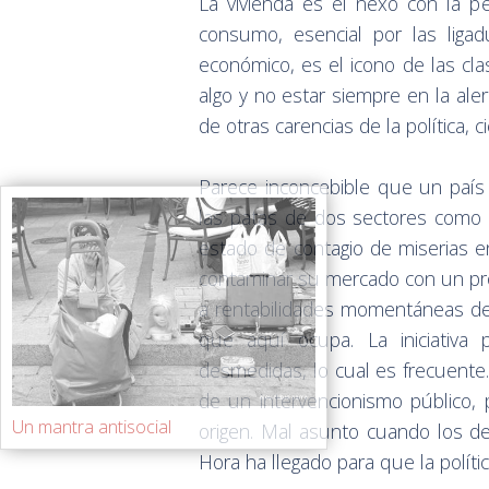
La vivienda es el nexo con la p
consumo, esencial por las liga
económico, es el icono de las cl
algo y no estar siempre en la aler
de otras carencias de la política, 
Parece inconcebible que un país
las patas de dos sectores como e
estado de contagio de miserias e
contaminar su mercado con un pro
a rentabilidades momentáneas de 
que aquí ocupa. La iniciativa 
desmedidas, lo cual es frecuente
de un intervencionismo público, 
Un mantra antisocial
origen. Mal asunto cuando los deb
Hora ha llegado para que la polític