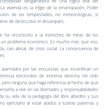
ccesibilidad desgarradora de una lógica vital del
 La vivienda es la efigie de la emancipación. Poder
usión de las tempestades, no meteorológicas, sí
tiene de destructivo el desamparo.
 se ha circunscrito a la estrechez de miras de los
n un problema económico. Es mucho más que eso.
, casi abisal, de crisis social. La consecuencia de
es.
n alarmados por las encuestas que escenifican un
ferencia electorales de extrema derecha. He oído
o, pero ninguna que haga referencia al hecho de que
enseña a vivir en las libertades y responsabilidades
da su vida de la pedagogía del libre albedrío y sus
 no ejercitarlo al estar atados a tutelas paternas y