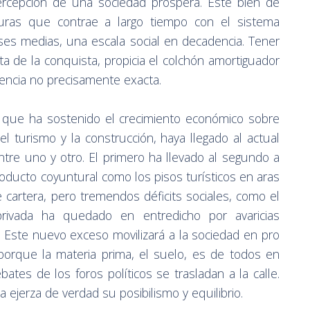
ercepción de una sociedad próspera. Este bien de
duras que contrae a largo tiempo con el sistema
ases medias, una escala social en decadencia. Tener
ta de la conquista, propicia el colchón amortiguador
ciencia no precisamente exacta.
 que ha sostenido el crecimiento económico sobre
l turismo y la construcción, haya llegado al actual
ntre uno y otro. El primero ha llevado al segundo a
ducto coyuntural como los pisos turísticos en aras
cartera, pero tremendos déficits sociales, como el
privada ha quedado en entredicho por avaricias
. Este nuevo exceso movilizará a la sociedad en pro
porque la materia prima, el suelo, es de todos en
ates de los foros políticos se trasladan a la calle.
a ejerza de verdad su posibilismo y equilibrio.