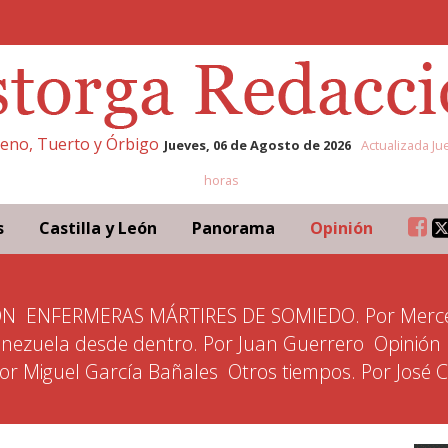
eleno, Tuerto y Órbigo
Jueves, 06 de Agosto de 2026
Actualizada Ju
horas
s
Castilla y León
Panorama
Opinión
ÓN
ENFERMERAS MÁRTIRES DE SOMIEDO. Por Merce
nezuela desde dentro. Por Juan Guerrero
Opinión
Por Miguel García Bañales
Otros tiempos. Por José