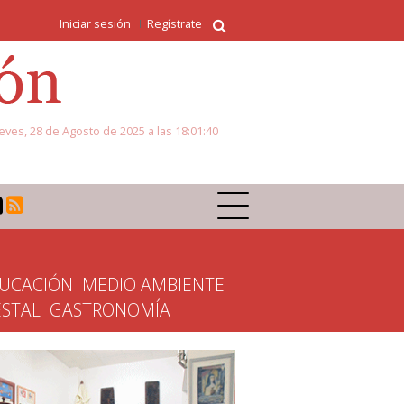
Iniciar sesión
Regístrate
eves, 28 de Agosto de 2025 a las 18:01:40
UCACIÓN
MEDIO AMBIENTE
ESTAL
GASTRONOMÍA