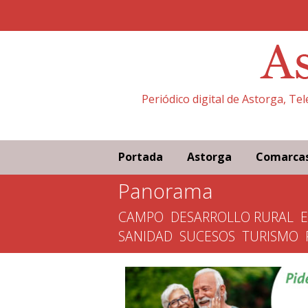
Periódico digital de Astorga, Te
Portada
Astorga
Comarca
Panorama
CAMPO
DESARROLLO RURAL
SANIDAD
SUCESOS
TURISMO