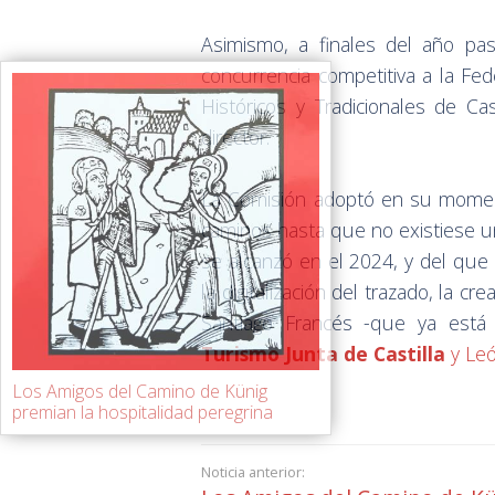
Asimismo, a finales del año p
concurrencia competitiva a la Fe
Históricos y Tradicionales de Ca
director.
La Comisión adoptó en su momen
caminos hasta que no existiese un
se alcanzó en el 2024, y del que 
la digitalización del trazado, la c
Santiago Francés -que ya está
Turismo Junta de Castilla
y Le
Los Amigos del Camino de Künig
premian la hospitalidad peregrina
Noticia anterior: