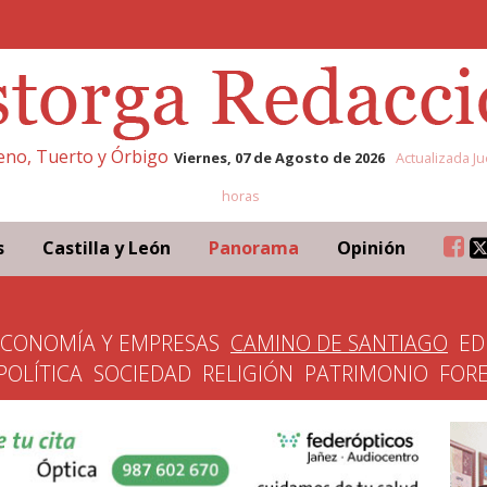
leno, Tuerto y Órbigo
Viernes, 07 de Agosto de 2026
Actualizada Ju
horas
s
Castilla y León
Panorama
Opinión
ECONOMÍA Y EMPRESAS
CAMINO DE SANTIAGO
ED
POLÍTICA
SOCIEDAD
RELIGIÓN
PATRIMONIO
FOR