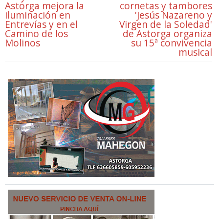
Astorga mejora la
cornetas y tambores
iluminación en
'Jesús Nazareno y
Entrevías y en el
Virgen de la Soledad'
Camino de los
de Astorga organiza
Molinos
su 15ª convivencia
musical