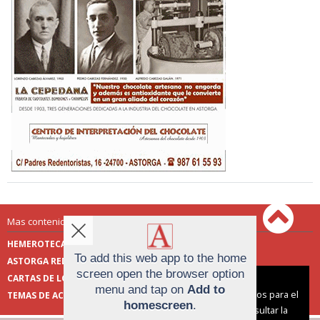
Mas contenido de Astorga Redacción:
HEMEROTECA
ENCUESTAS
To add this web app to the home
ASTORGA REDACCIÓN
PUBLICIDAD
screen open the browser option
CARTAS DE LOS LECTORES
FOTOS DE LOS LECTORES
Aviso sobre el Uso de cookies:
menu and tap on
Add to
Utilizamos cookies nuestras y de terceros para el
TEMAS DE ACTUALIDAD
homescreen
.
funcionamiento del digital. Puedes consultar la