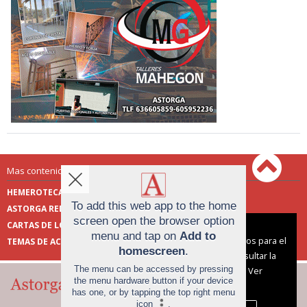
Mas contenido de Astorga Redacción:
HEMEROTECA
ENCUESTAS
To add this web app to the home
ASTORGA REDACCIÓN
PUBLICIDAD
screen open the browser option
CARTAS DE LOS LECTORES
FOTOS DE LOS LECTORES
Aviso sobre el Uso de cookies:
menu and tap on
Add to
Utilizamos cookies nuestras y de terceros para el
TEMAS DE ACTUALIDAD
homescreen
.
funcionamiento del digital. Puedes consultar la
The menu can be accessed by pressing
lista de cookies y como desconectarlas.
Ver
the menu hardware button if your device
nuestra Política de Privacidad y Cookies
has one, or by tapping the top right menu
icon
.