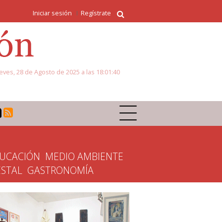
Iniciar sesión
Regístrate
eves, 28 de Agosto de 2025 a las 18:01:40
UCACIÓN
MEDIO AMBIENTE
ESTAL
GASTRONOMÍA