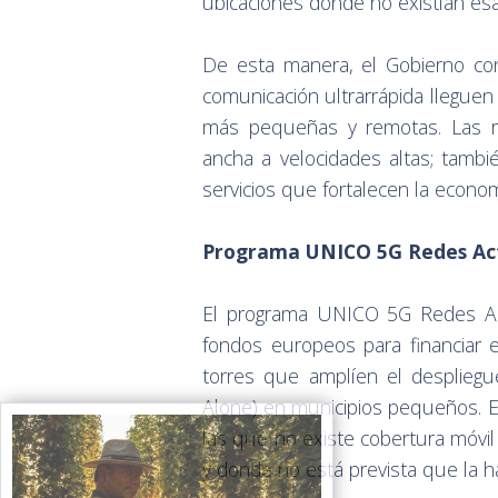
ubicaciones donde no existían esa
De esta manera, el Gobierno co
comunicación ultrarrápida lleguen 
más pequeñas y remotas. Las r
ancha a velocidades altas; tambi
servicios que fortalecen la econom
Programa UNICO 5G Redes Act
El programa UNICO 5G Redes Acti
fondos europeos para financiar 
torres que amplíen el despliegue
Alone) en municipios pequeños. El
las que no existe cobertura móv
y donde no está prevista que la h