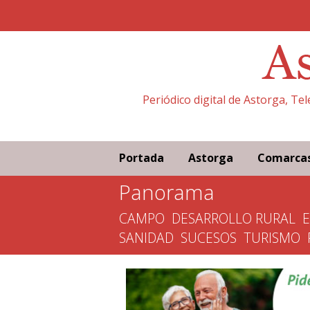
Periódico digital de Astorga, Te
Portada
Astorga
Comarca
Panorama
CAMPO
DESARROLLO RURAL
SANIDAD
SUCESOS
TURISMO