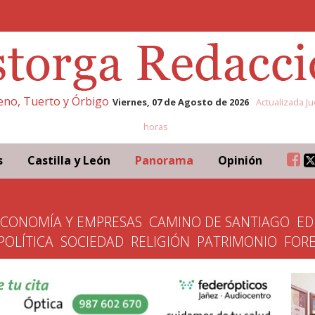
leno, Tuerto y Órbigo
Viernes, 07 de Agosto de 2026
Actualizada Ju
horas
s
Castilla y León
Panorama
Opinión
ECONOMÍA Y EMPRESAS
CAMINO DE SANTIAGO
ED
POLÍTICA
SOCIEDAD
RELIGIÓN
PATRIMONIO
FOR