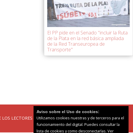
El PP pide en el Senado "incluir la Ruta
de la Plata en la red básica ampliada
de la Red Transeuropea de
Transporte"
Aviso sobre el Uso de cookies:
Utilizamos cookies nuestras y de terceros para el
 LOS LECTORES
funcionamiento del digital. Puedes consultar la
lista de cookies y como desconectarlas.
Ver