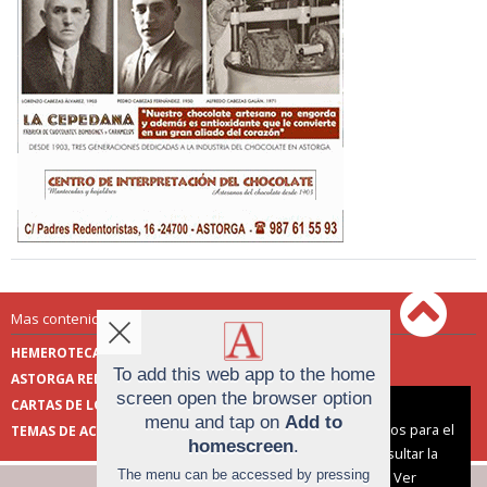
Mas contenido de Astorga Redacción:
HEMEROTECA
ENCUESTAS
To add this web app to the home
ASTORGA REDACCIÓN
PUBLICIDAD
screen open the browser option
CARTAS DE LOS LECTORES
FOTOS DE LOS LECTORES
Aviso sobre el Uso de cookies:
menu and tap on
Add to
Utilizamos cookies nuestras y de terceros para el
TEMAS DE ACTUALIDAD
homescreen
.
funcionamiento del digital. Puedes consultar la
The menu can be accessed by pressing
lista de cookies y como desconectarlas.
Ver