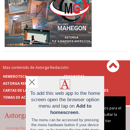
Mas contenido de Astorga Redacción:
HEMEROTECA
ENCUESTAS
ASTORGA REDACCIÓN
PUBLICIDAD
CARTAS DE LOS LECTORES
FOTOS DE LOS LECTORES
To add this web app to the home
TEMAS DE ACTUALIDAD
screen open the browser option
Aviso sobre el Uso de cookies:
menu and tap on
Add to
Utilizamos cookies nuestras y de terceros para el
homescreen
.
funcionamiento del digital. Puedes consultar la
The menu can be accessed by pressing
lista de cookies y como desconectarlas.
Ver
the menu hardware button if your device
nuestra Política de Privacidad y Cookies
Astorga Redacción |
Términos de uso
|
Protección
has one, or by tapping the top right menu