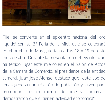
Filiel se convierte en el epicentro nacional del 'oro
líquido' con su 3ª Feria de la Miel, que se celebrará
en el pueblo de Maragatería los días 18 y 19 de este
mes de abril. Durante la presentación del evento, que
ha tenido lugar este miércoles en el Salón de Actos
de la Cámara de Comercio, el presidente de la entidad
cameral, Juan José Alonso, destacó que "este tipo de
ferias generan una fijación de población y sirven para
promocionar el crecimiento de nuestra comarcas,
demostrando que sí tienen actividad económica".