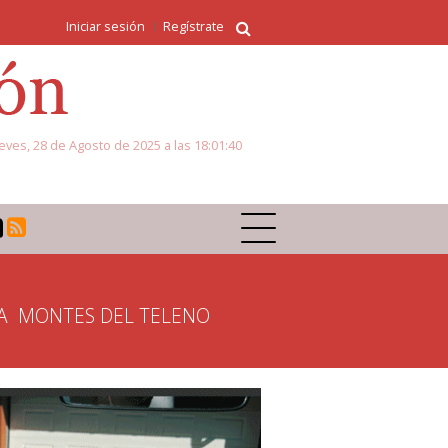
Iniciar sesión
Regístrate
eves, 28 de Agosto de 2025 a las 18:01:40
A
MONTES DEL TELENO