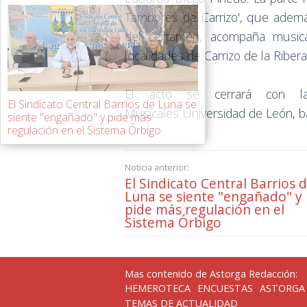
Tambores de Carrizo', que además
del certamen, acompaña music
localidades de Carrizo de la Ribera
El acto se cerrará con la
El Sindicato Central Barrios de Luna se
Musicales Universidad de León, baj
siente "engañado" y pide más
regulación en el Sistema Órbigo
Noticia anterior:
El Sindicato Central Barrios 
Luna se siente "engañado" y
pide más regulación en el
Sistema Órbigo
Mas contenido de Astorga Redacción:
HEMEROTECA
ENCUESTAS
ASTORGA
TEMAS DE ACTUALIDAD