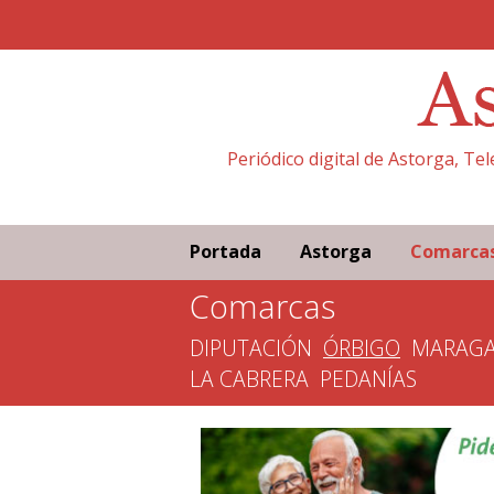
Periódico digital de Astorga, Te
Portada
Astorga
Comarca
Comarcas
DIPUTACIÓN
ÓRBIGO
MARAGA
LA CABRERA
PEDANÍAS