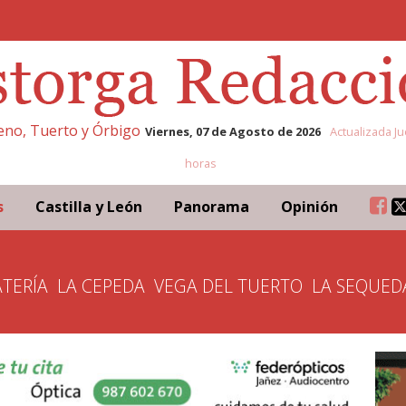
leno, Tuerto y Órbigo
Viernes, 07 de Agosto de 2026
Actualizada Ju
horas
s
Castilla y León
Panorama
Opinión
TERÍA
LA CEPEDA
VEGA DEL TUERTO
LA SEQUED