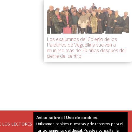
Los exalumnos del Colegio de los
Palotinos de Veguellina vuelven a
reunirse más de 30 años después del
cierre del centro
Aviso sobre el Uso de cookies:
Utilizamos cookies nuestras y de terceros para el
 LOS LECTORES
funcionamiento del digital. Puedes consultar la