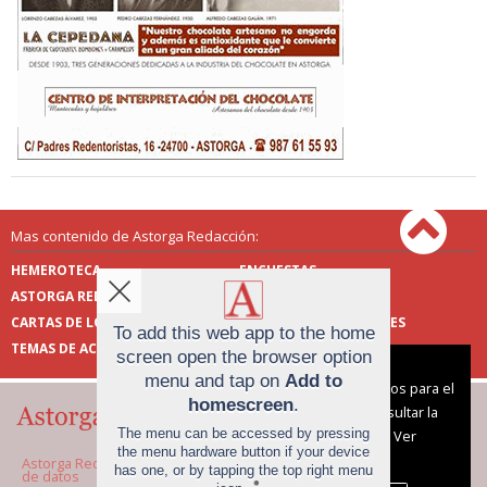
Mas contenido de Astorga Redacción:
HEMEROTECA
ENCUESTAS
ASTORGA REDACCIÓN
PUBLICIDAD
CARTAS DE LOS LECTORES
FOTOS DE LOS LECTORES
To add this web app to the home
TEMAS DE ACTUALIDAD
screen open the browser option
Aviso sobre el Uso de cookies:
menu and tap on
Add to
Utilizamos cookies nuestras y de terceros para el
homescreen
.
funcionamiento del digital. Puedes consultar la
The menu can be accessed by pressing
lista de cookies y como desconectarlas.
Ver
the menu hardware button if your device
nuestra Política de Privacidad y Cookies
Astorga Redacción |
Términos de uso
|
Protección
has one, or by tapping the top right menu
de datos