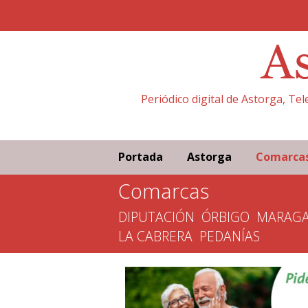
Periódico digital de Astorga, Te
Portada
Astorga
Comarca
Comarcas
DIPUTACIÓN
ÓRBIGO
MARAGA
LA CABRERA
PEDANÍAS