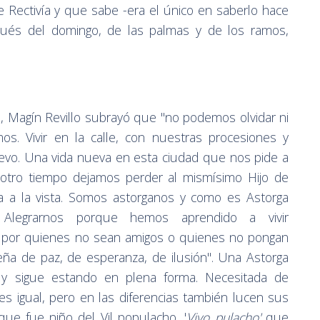
de Rectivía y que sabe -era el único en saberlo hace
ués del domingo, de las palmas y de los ramos,
ía, Magín Revillo subrayó que "no podemos olvidar ni
s. Vivir en la calle, con nuestras procesiones y
evo. Una vida nueva en esta ciudad que nos pide a
 otro tiempo dejamos perder al mismísimo Hijo de
ta a la vista. Somos astorganos y como es Astorga
 Alegrarnos porque hemos aprendido a vivir
r por quienes no sean amigos o quienes no pongan
ña de paz, de esperanza, de ilusión". Una Astorga
á y sigue estando en plena forma. Necesitada de
es igual, pero en las diferencias también lucen sus
ue fue niño del Vil populacho, '
Vivo pulacho'
que