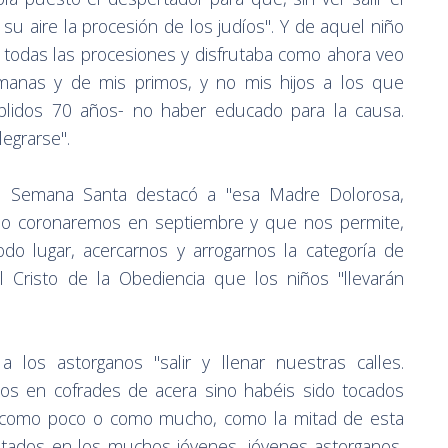
 su aire la procesión de los judíos". Y de aquel niño
todas las procesiones y disfrutaba como ahora veo
manas y de mis primos, y no mis hijos a los que
plidos 70 años- no haber educado para la causa.
egrarse".
a Semana Santa destacó a "esa Madre Dolorosa,
ño coronaremos en septiembre y que nos permite,
do lugar, acercarnos y arrogarnos la categoría de
el Cristo de la Obediencia que los niños "llevarán
a los astorganos "salir y llenar nuestras calles.
rnos en cofrades de acera sino habéis sido tocados
o, como poco o como mucho, como la mitad de esta
ntados en los muchos jóvenes, jóvenes astorganos,