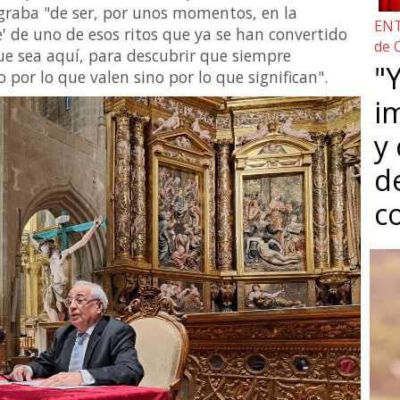
graba "de ser, por unos momentos, en la
ENT
te' de uno de esos ritos que ya se han convertido
de 
e sea aquí, para descubrir que siempre
"Y
 por lo que valen sino por lo que significan".
i
y
d
c