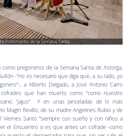
Junta Profomento de la Semana Santa.
n como pregoneros de la Semana Santa de Astorga,
ullón -"no es necesario que diga que, a su lado, yo
gonero"-, a Alberto Delgado, a José Antonio Carro
de cofrades que han muerto como "como nuestro
eoane, 'Jajus”. Y en unas pinceladas de lo más
elo Magín Revillo, de su madre Angelines Rubio y de
el Viernes Santo "siempre con sueño y con niños a
ver el Encuentro si es que antes un cofrade -como
ía puesto el despertador para que, sin ver salir el