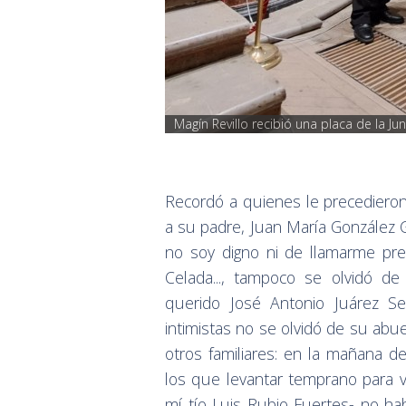
Magín Revillo recibió una placa de la 
Recordó a quienes le precediero
a su padre, Juan María González G
no soy digno ni de llamarme pre
Celada..., tampoco se olvidó 
querido José Antonio Juárez S
intimistas no se olvidó de su abu
otros familiares: en la mañana d
los que levantar temprano para 
mí tío Luis Rubio Fuertes- no hab