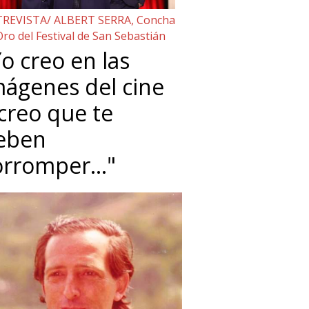
REVISTA/ ALBERT SERRA, Concha
Oro del Festival de San Sebastián
o creo en las
mágenes del cine
 creo que te
eben
orromper…"