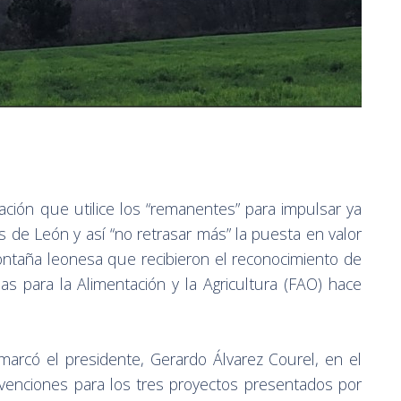
tación que utilice los “remanentes” para impulsar ya
de León y así “no retrasar más” la puesta en valor
ontaña leonesa que recibieron el reconocimiento de
as para la Alimentación y la Agricultura (FAO) hace
remarcó el presidente, Gerardo Álvarez Courel, en el
venciones para los tres proyectos presentados por