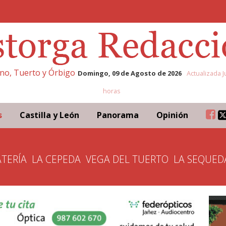
eno, Tuerto y Órbigo
Domingo, 09 de Agosto de 2026
Actualizada J
horas
s
Castilla y León
Panorama
Opinión
TERÍA
LA CEPEDA
VEGA DEL TUERTO
LA SEQUED