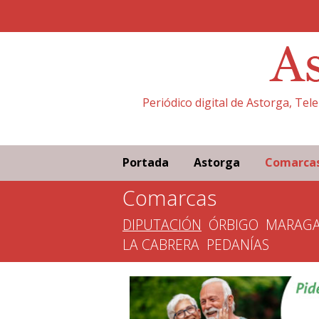
Periódico digital de Astorga, Tel
Portada
Astorga
Comarca
Comarcas
DIPUTACIÓN
ÓRBIGO
MARAGA
LA CABRERA
PEDANÍAS