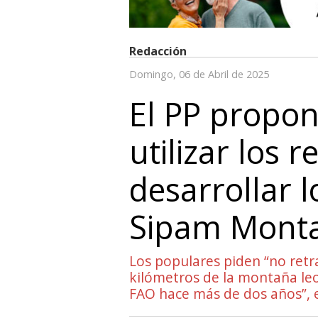
Redacción
Domingo, 06 de Abril de 2025
El PP propon
utilizar los
desarrollar l
Sipam Monta
Los populares piden “no retr
kilómetros de la montaña leo
FAO hace más de dos años”, e