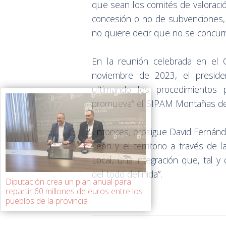
que sean los comités de valoració
concesión o no de subvenciones,
no quiere decir que no se concurr
En la reunión celebrada en el
noviembre de 2023, el presid
ultimando los procedimientos
promueva” el SIPAM Montañas de L
Entonces, prosigue David Fernánde
León y el territorio a través de
Local, una integración que, tal 
del todo definida”.
Diputación crea un plan anual para
repartir 60 millones de euros entre los
pueblos de la provincia