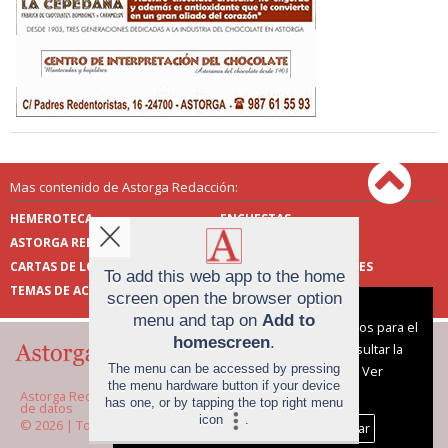
Mas contenido de Astorga Redacción:
HEMEROTECA
ENCUESTAS
ASTORGA REDACCIÓN
PUBLICIDAD
CARTAS DE LOS LECTORES
FOTOS DE LOS LECTORES
To add this web app to the home
TEMAS DE ACTUALIDAD
screen open the browser option
Aviso sobre el Uso de cookies:
menu and tap on
Add to
Utilizamos cookies nuestras y de terceros para el
homescreen
.
funcionamiento del digital. Puedes consultar la
The menu can be accessed by pressing
lista de cookies y como desconectarlas.
Ver
the menu hardware button if your device
nuestra Política de Privacidad y Cookies
Astorga Redacción |
Términos de uso
|
Protección
has one, or by tapping the top right menu
de datos
icon
.
© 2026 | Todos los derechos reservados
Aceptar Cookies
Personalizar