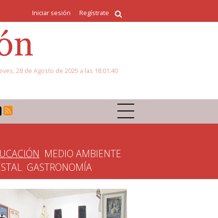
Iniciar sesión
Regístrate
eves, 28 de Agosto de 2025 a las 18:01:40
UCACIÓN
MEDIO AMBIENTE
ESTAL
GASTRONOMÍA