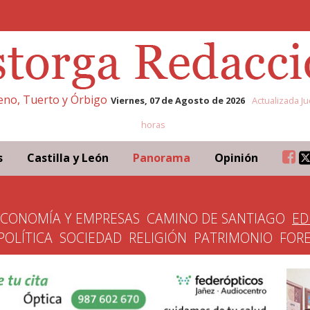
leno, Tuerto y Órbigo
Viernes, 07 de Agosto de 2026
Actualizada Ju
horas
s
Castilla y León
Panorama
Opinión
ECONOMÍA Y EMPRESAS
CAMINO DE SANTIAGO
ED
POLÍTICA
SOCIEDAD
RELIGIÓN
PATRIMONIO
FOR