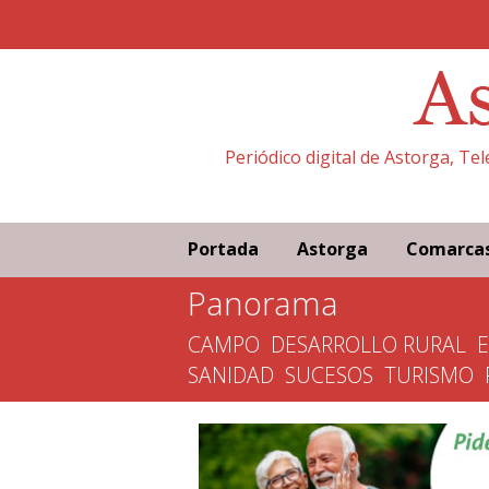
Periódico digital de Astorga, Te
Portada
Astorga
Comarca
Panorama
CAMPO
DESARROLLO RURAL
SANIDAD
SUCESOS
TURISMO