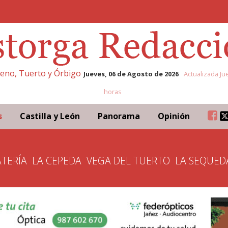
eleno, Tuerto y Órbigo
Jueves, 06 de Agosto de 2026
Actualizada Ju
horas
s
Castilla y León
Panorama
Opinión
TERÍA
LA CEPEDA
VEGA DEL TUERTO
LA SEQUED