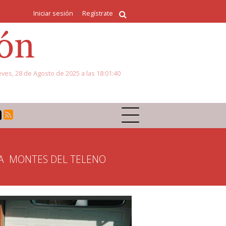
Iniciar sesión
Regístrate
eves, 28 de Agosto de 2025 a las 18:01:40
A
MONTES DEL TELENO