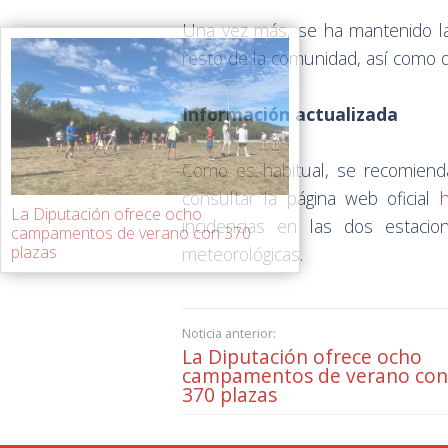
Una vez más, se ha mantenido la
resto de la comunidad, así como de
Información actualizada
Como es habitual, se recomienda
consultar la página web oficial
La Diputación ofrece ocho
incidencias en las dos estacio
campamentos de verano con 370
plazas
meteorológicas.
Noticia anterior:
La Diputación ofrece ocho
campamentos de verano con
370 plazas