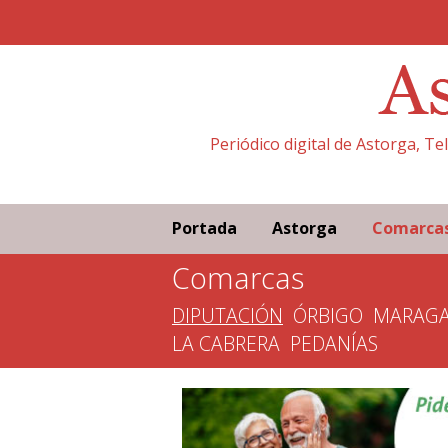
Periódico digital de Astorga, T
Portada
Astorga
Comarca
Comarcas
DIPUTACIÓN
ÓRBIGO
MARAGA
LA CABRERA
PEDANÍAS