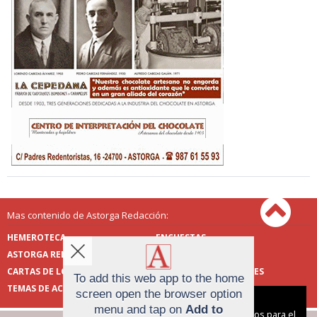
Mas contenido de Astorga Redacción:
HEMEROTECA
ENCUESTAS
ASTORGA REDACCIÓN
PUBLICIDAD
CARTAS DE LOS LECTORES
FOTOS DE LOS LECTORES
To add this web app to the home
TEMAS DE ACTUALIDAD
screen open the browser option
Aviso sobre el Uso de cookies:
menu and tap on
Add to
Utilizamos cookies nuestras y de terceros para el