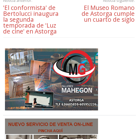
Noticia anterior:
Noticia siguiente:
'El conformista' de
El Museo Romano
Bertolucci inaugura
de Astorga cumple
la segunda
un cuarto de siglo
temporada de 'Luz
de cine' en Astorga