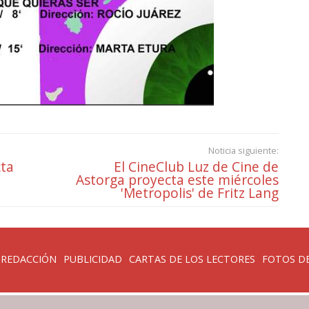
Noticia siguiente:
cta
El CineClub Luz de Cine de
Astorga proyecta este miércoles
'Metropolis' de Fritz Lang
 REDACCIÓN
PUBLICIDAD
CARTAS DE LOS LECTORES
FOTOS DE