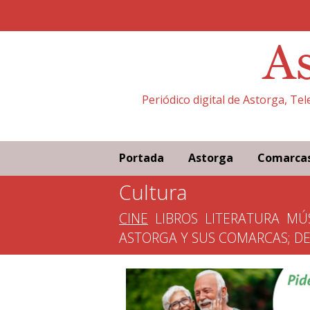
Periódico digital de Astorga, Te
Portada
Astorga
Comarca
Cultura
CINE
LIBROS
LITERATURA
MÚ
ASTORGA Y SUS COMARCAS; D