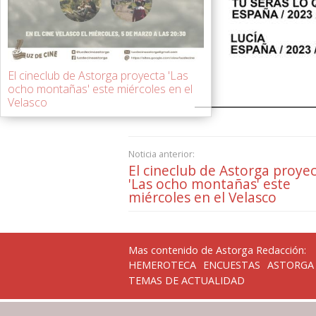
El cineclub de Astorga proyecta 'Las
ocho montañas' este miércoles en el
Velasco
Noticia anterior:
El cineclub de Astorga proye
'Las ocho montañas' este
miércoles en el Velasco
Mas contenido de Astorga Redacción:
HEMEROTECA
ENCUESTAS
ASTORGA
TEMAS DE ACTUALIDAD