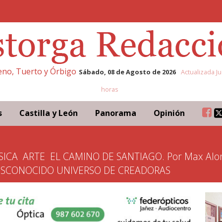
leno, Tuerto y Órbigo
Sábado, 08 de Agosto de 2026
Actualizada Ju
horas
s
Castilla y León
Panorama
Opinión
SICA
ARTE
EL CAMINO DE SANTIAGO. Por Max Alo
ESCONOCIDO UNIVERSO DE CREADORAS