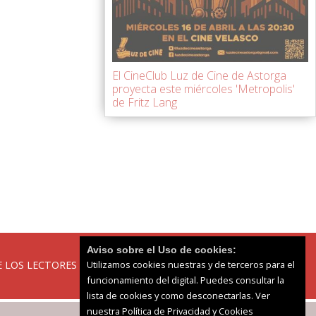
El CineClub Luz de Cine de Astorga
proyecta este miércoles 'Metropolis'
de Fritz Lang
Aviso sobre el Uso de cookies:
Utilizamos cookies nuestras y de terceros para el
 LOS LECTORES
funcionamiento del digital. Puedes consultar la
lista de cookies y como desconectarlas.
Ver
nuestra Política de Privacidad y Cookies