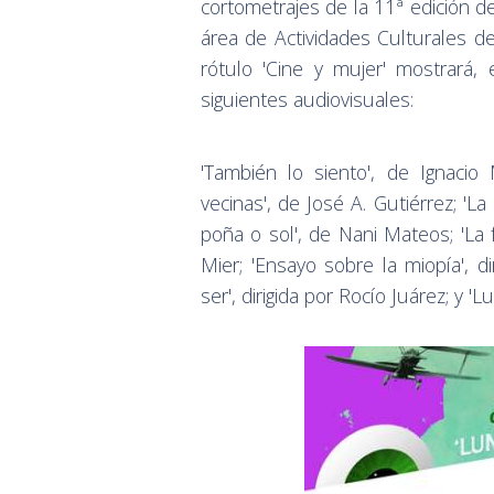
cortometrajes de la 11ª edición de
área de Actividades Culturales d
rótulo 'Cine y mujer' mostrará, 
siguientes audiovisuales:
'También lo siento', de Ignacio M
vecinas', de José A. Gutiérrez; 'L
poña o sol', de Nani Mateos; 'La f
Mier; 'Ensayo sobre la miopía', d
ser', dirigida por Rocío Juárez; y 'L