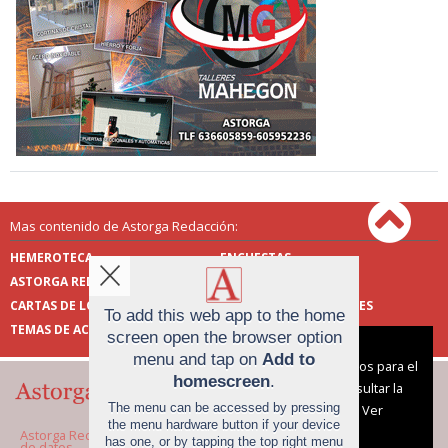
Mas contenido de Astorga Redacción:
HEMEROTECA
ENCUESTAS
ASTORGA REDACCIÓN
PUBLICIDAD
CARTAS DE LOS LECTORES
FOTOS DE LOS LECTORES
To add this web app to the home
TEMAS DE ACTUALIDAD
screen open the browser option
Aviso sobre el Uso de cookies:
menu and tap on
Add to
Utilizamos cookies nuestras y de terceros para el
homescreen
.
funcionamiento del digital. Puedes consultar la
The menu can be accessed by pressing
lista de cookies y como desconectarlas.
Ver
the menu hardware button if your device
nuestra Política de Privacidad y Cookies
Astorga Redacción |
Términos de uso
|
Protección
has one, or by tapping the top right menu
de datos