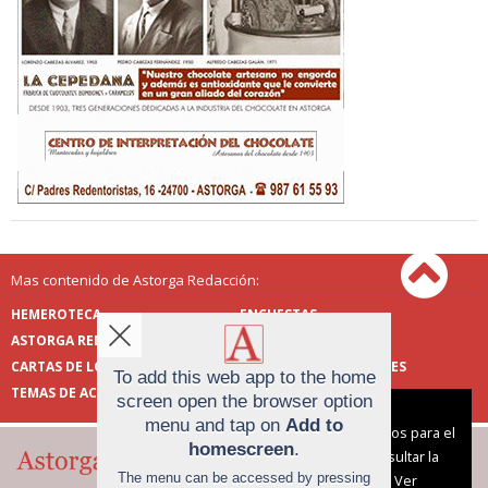
Mas contenido de Astorga Redacción:
HEMEROTECA
ENCUESTAS
ASTORGA REDACCIÓN
PUBLICIDAD
CARTAS DE LOS LECTORES
FOTOS DE LOS LECTORES
To add this web app to the home
TEMAS DE ACTUALIDAD
screen open the browser option
Aviso sobre el Uso de cookies:
menu and tap on
Add to
Utilizamos cookies nuestras y de terceros para el
homescreen
.
funcionamiento del digital. Puedes consultar la
The menu can be accessed by pressing
lista de cookies y como desconectarlas.
Ver