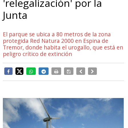
'relegalización' por la
Junta
El parque se ubica a 80 metros de la zona
protegida Red Natura 2000 en Espina de
Tremor, donde habita el urogallo, que está en
peligro crítico de extinción