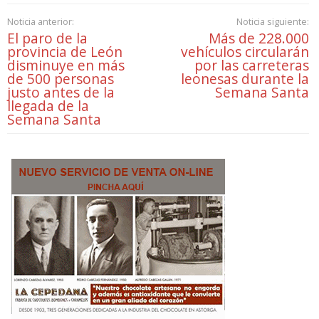
Noticia anterior:
Noticia siguiente:
El paro de la
Más de 228.000
provincia de León
vehículos circularán
disminuye en más
por las carreteras
de 500 personas
leonesas durante la
justo antes de la
Semana Santa
llegada de la
Semana Santa