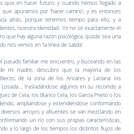
 que en hacer futuro; y cuando hemos llegado a
s que apurarnos por ‘hacer camino’, y es entonces
ia atrás, porque tenemos tiempo para ello, y a
dentes, nuestra identidad. Yo no sé exactamente el
ro que hay alguna razón psicológica, quizás sea una
o nos vemos en ‘la línea de salida’.
l pasado familiar me encuentro, y buceando en las
a de mi madre, descubro que la mayoría de los
Bierzo, de la zona de los Ancares y Laciana: los
os Losada…, trasladándose algunos en su recorrido a
guez de Cela, los Blanco Cela, los García Prieto o los
idiendo, ampliándose y extendiéndose conformando
 diversos arroyos y afluentes se van mezclando en
onformando un río con sus propias características,
do a lo largo de los tiempos los distintos flujos de