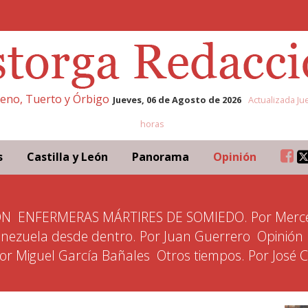
eleno, Tuerto y Órbigo
Jueves, 06 de Agosto de 2026
Actualizada Ju
horas
s
Castilla y León
Panorama
Opinión
ÓN
ENFERMERAS MÁRTIRES DE SOMIEDO. Por Merce
nezuela desde dentro. Por Juan Guerrero
Opinión
Por Miguel García Bañales
Otros tiempos. Por José