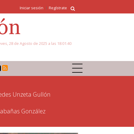
Iniciar sesión
Regístrate
eves, 28 de Agosto de 2025 a las 18:01:40
des Unzeta Gullón
 Cabañas González