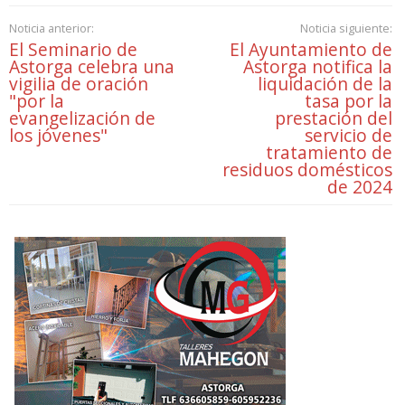
Noticia anterior:
Noticia siguiente:
El Seminario de
El Ayuntamiento de
Astorga celebra una
Astorga notifica la
vigilia de oración
liquidación de la
"por la
tasa por la
evangelización de
prestación del
los jóvenes"
servicio de
tratamiento de
residuos domésticos
de 2024