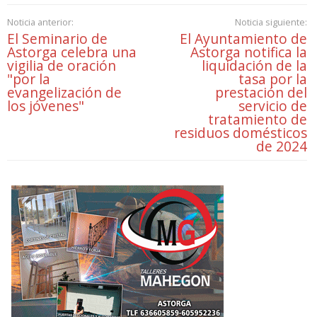
Noticia anterior:
Noticia siguiente:
El Seminario de
El Ayuntamiento de
Astorga celebra una
Astorga notifica la
vigilia de oración
liquidación de la
"por la
tasa por la
evangelización de
prestación del
los jóvenes"
servicio de
tratamiento de
residuos domésticos
de 2024