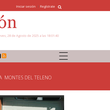
Iniciar sesión
Regístrate
eves, 28 de Agosto de 2025 a las 18:01:40
A
MONTES DEL TELENO