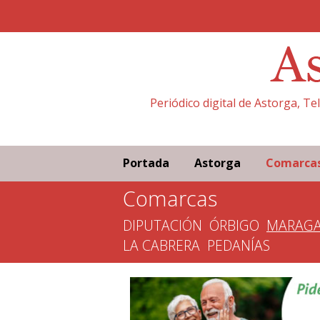
Periódico digital de Astorga, T
Portada
Astorga
Comarca
Comarcas
DIPUTACIÓN
ÓRBIGO
MARAGA
LA CABRERA
PEDANÍAS