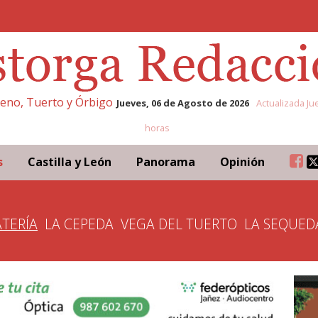
eleno, Tuerto y Órbigo
Jueves, 06 de Agosto de 2026
Actualizada Ju
horas
s
Castilla y León
Panorama
Opinión
TERÍA
LA CEPEDA
VEGA DEL TUERTO
LA SEQUED