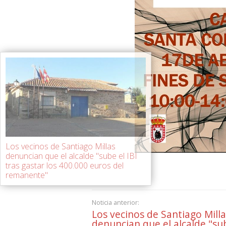
Los vecinos de Santiago Millas
denuncian que el alcalde "sube el IBI
tras gastar los 400.000 euros del
remanente"
Noticia anterior:
Los vecinos de Santiago Milla
denuncian que el alcalde "su