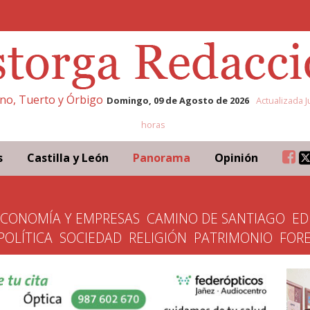
eno, Tuerto y Órbigo
Domingo, 09 de Agosto de 2026
Actualizada J
horas
s
Castilla y León
Panorama
Opinión
ECONOMÍA Y EMPRESAS
CAMINO DE SANTIAGO
ED
POLÍTICA
SOCIEDAD
RELIGIÓN
PATRIMONIO
FOR