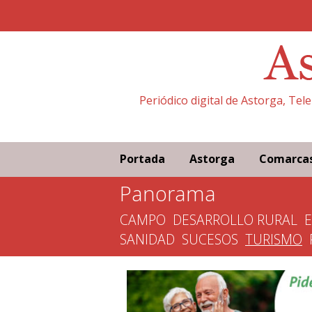
Periódico digital de Astorga, Tel
Portada
Astorga
Comarca
Panorama
CAMPO
DESARROLLO RURAL
SANIDAD
SUCESOS
TURISMO