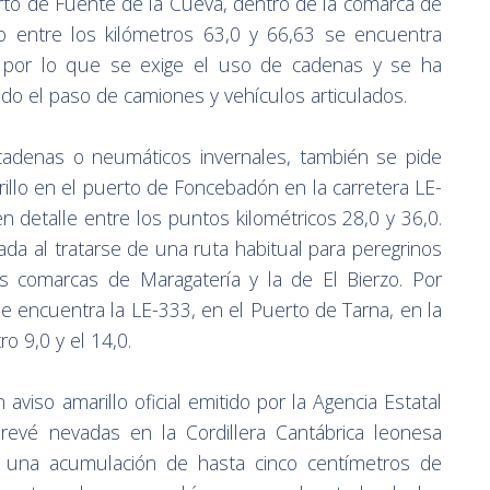
erto de Fuente de la Cueva, dentro de la comarca de
o entre los kilómetros 63,0 y 66,63 se encuentra
o, por lo que se exige el uso de cadenas y se ha
ndo el paso de camiones y vehículos articulados.
s cadenas o neumáticos invernales, también se pide
rillo en el puerto de Foncebadón en la carretera LE-
n detalle entre los puntos kilométricos 28,0 y 36,0.
ada al tratarse de una ruta habitual para peregrinos
s comarcas de Maragatería y la de El Bierzo. Por
se encuentra la LE-333, en el Puerto de Tarna, en la
o 9,0 y el 14,0.
 aviso amarillo oficial emitido por la Agencia Estatal
revé nevadas en la Cordillera Cantábrica leonesa
 una acumulación de hasta cinco centímetros de