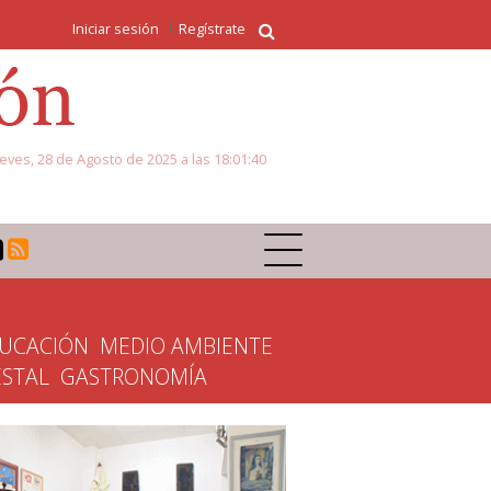
Iniciar sesión
Regístrate
eves, 28 de Agosto de 2025 a las 18:01:40
UCACIÓN
MEDIO AMBIENTE
ESTAL
GASTRONOMÍA