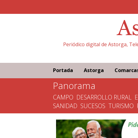
Periódico digital de Astorga, Te
Portada
Astorga
Comarca
Panorama
CAMPO
DESARROLLO RURAL
SANIDAD
SUCESOS
TURISMO