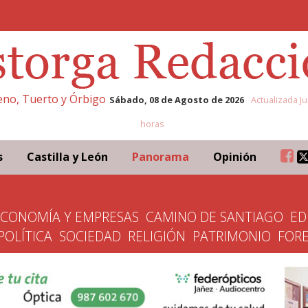
leno, Tuerto y Órbigo
Sábado, 08 de Agosto de 2026
Actualizada Ju
horas
s
Castilla y León
Panorama
Opinión
ECONOMÍA Y EMPRESAS
CAMINO DE SANTIAGO
ED
POLÍTICA
SOCIEDAD
RELIGIÓN
PATRIMONIO
FOR