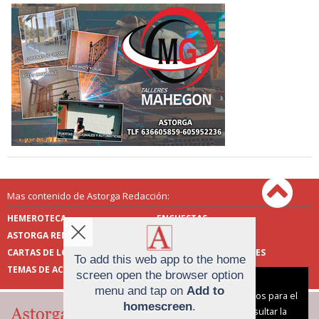
Mas contenido de Astorga Redacción:
HEMEROTECA
ENCUESTAS
ASTORGA REDACCIÓN
PUBLICIDAD
CARTAS DE LOS LECTORES
FOTOS DE LOS LECTORES
To add this web app to the home
TEMAS DE ACTUALIDAD
screen open the browser option
Aviso sobre el Uso de cookies:
menu and tap on
Add to
Utilizamos cookies nuestras y de terceros para el
homescreen
.
funcionamiento del digital. Puedes consultar la