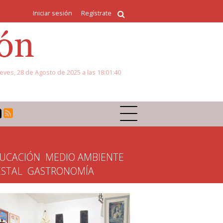
Iniciar sesión
Regístrate
eves, 28 de Agosto de 2025 a las 18:01:40
UCACIÓN
MEDIO AMBIENTE
ESTAL
GASTRONOMÍA