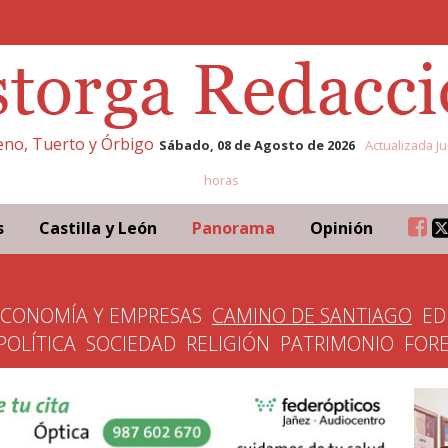
leno, Tuerto y Órbigo
Sábado, 08 de Agosto de 2026
Actualizada Ju
horas
s
Castilla y León
Panorama
Opinión
ECONOMÍA Y EMPRESAS
CAMINO DE SANTIAGO
ED
POLÍTICA
SOCIEDAD
RELIGIÓN
PATRIMONIO
FOR