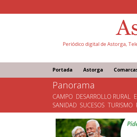
Periódico digital de Astorga, Te
Portada
Astorga
Comarca
Panorama
CAMPO
DESARROLLO RURAL
SANIDAD
SUCESOS
TURISMO