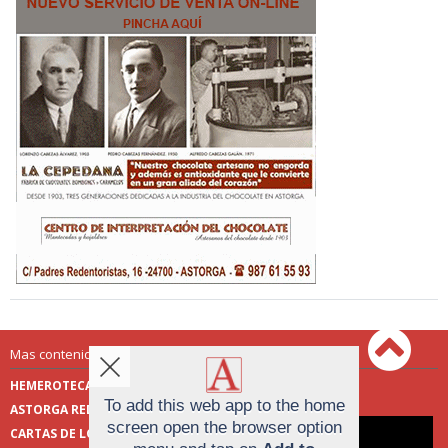
Mas contenido de Astorga Redacción:
HEMEROTECA
ENCUESTAS
To add this web app to the home
ASTORGA REDACCIÓN
PUBLICIDAD
screen open the browser option
CARTAS DE LOS LECTORES
FOTOS DE LOS LECTORES
Aviso sobre el Uso de cookies: