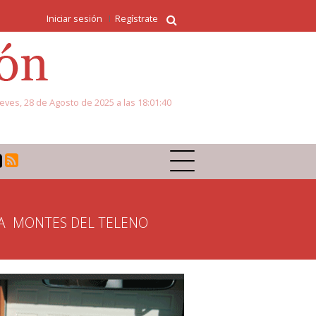
Iniciar sesión
Regístrate
eves, 28 de Agosto de 2025 a las 18:01:40
A
MONTES DEL TELENO