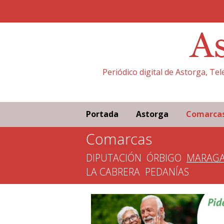
Periódico digital de Astorga, Te
Portada
Astorga
Comarca
Comarcas
DIPUTACIÓN
ÓRBIGO
MARAGA
LA CABRERA
PEDANÍAS