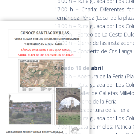
16:00 h – Ruta guiada por Los C
17:00 h – Charla: Diferentes fo
Fernández Pérez (Local de la plaz
18:00 h – Ruta guiada por Los C
19:50 h – Sorteo de La Cesta Dul
20:00 h – Cierre de las instalacion
20:10 h – Concierto de Cris Langa 
Sábado 19 de abril
11:00 h – Apertura de la Feria (Plaz
11:00 h – Ruta guiada por Los C
12:00 h – Taller de Galletas Milie
14:00 h – Cierre de la Feria
16:00 h – Reapertura de la Feria
16:00 h – Ruta guiada por Los C
17:00 h – Cata de mieles: Patricia