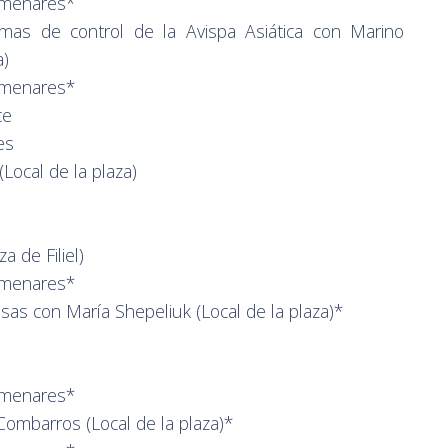
olmenares*
rmas de control de la Avispa Asiática con Marino
a)
olmenares*
ce
es
(Local de la plaza)
a de Filiel)
olmenares*
losas con María Shepeliuk (Local de la plaza)*
olmenares*
 Combarros (Local de la plaza)*