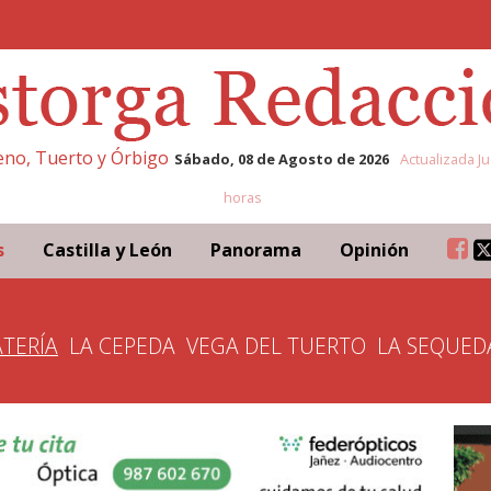
leno, Tuerto y Órbigo
Sábado, 08 de Agosto de 2026
Actualizada Ju
horas
s
Castilla y León
Panorama
Opinión
TERÍA
LA CEPEDA
VEGA DEL TUERTO
LA SEQUED