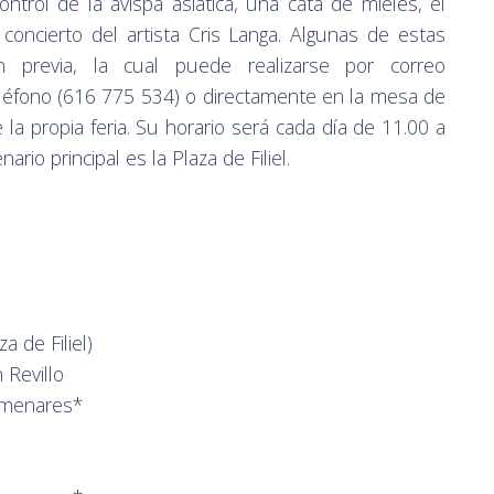
ontrol de la avispa asiática, una cata de mieles, el
el concierto del artista Cris Langa. Algunas de estas
ión previa, la cual puede realizarse por correo
 teléfono (616 775 534) o directamente en la mesa de
 la propia feria. Su horario será cada día de 11.00 a
ario principal es la Plaza de Filiel.
a de Filiel)
 Revillo
olmenares*