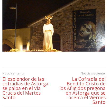
Noticia anterior:
Noticia siguiente:
El esplendor de las
La Cofradía del
cofradías de Astorga
Bendito Cristo de
se palpa en el Vía
los Afligidos pregona
Crucis del Martes
en Astorga que se
Santo
acerca el Viernes
Santo