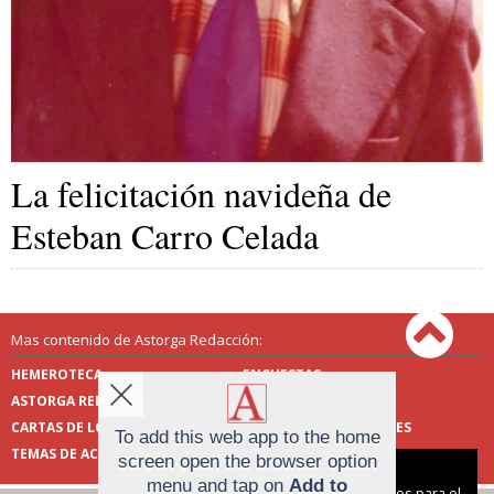
La felicitación navideña de
Esteban Carro Celada
Mas contenido de Astorga Redacción:
HEMEROTECA
ENCUESTAS
ASTORGA REDACCIÓN
PUBLICIDAD
CARTAS DE LOS LECTORES
FOTOS DE LOS LECTORES
To add this web app to the home
TEMAS DE ACTUALIDAD
screen open the browser option
Aviso sobre el Uso de cookies:
menu and tap on
Add to
Utilizamos cookies nuestras y de terceros para el