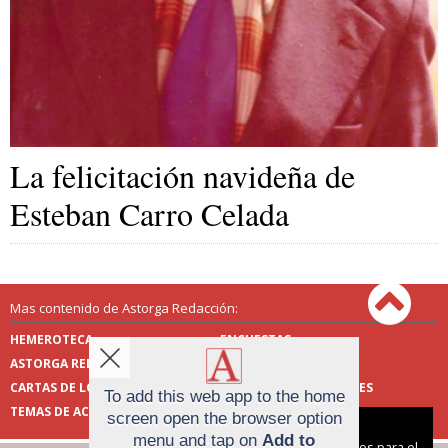
La felicitación navideña de
Esteban Carro Celada
Mas contenido de Astorga Redacción:
HEMEROTECA
ENCUESTAS
ASTORGA REDACCIÓN
PUBLICIDAD
CARTAS DE LOS LECTORES
FOTOS DE LOS LECTORES
To add this web app to the home
TEMAS DE ACTUALIDAD
screen open the browser option
Aviso sobre el Uso de cookies:
menu and tap on
Add to
Utilizamos cookies nuestras y de terceros para el